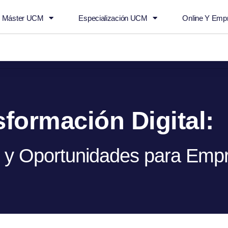
n Máster UCM
Especialización UCM
Online Y Emp
Oportunidades para
Agendar
info@empowertalent
sformación Digital:
s y Oportunidades para Emp