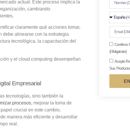
mercado actual.
Este proceso implica la
 organización, cambiando
ientes.
entificar claramente qué acciones tomar,
n debe alinearse con la estrategia
tura tecnológica, la capacitación del
Confirmo 
(Obligatorio)
ovación y el cloud computing desempeñan
Acepto Re
Sus Productos
EN
igital Empresarial
as tecnologías, sino también la
imizar procesos
, mejorar la toma de
 papel crucial en este cambio,
de manera más eficiente y desarrollar
mpo real.