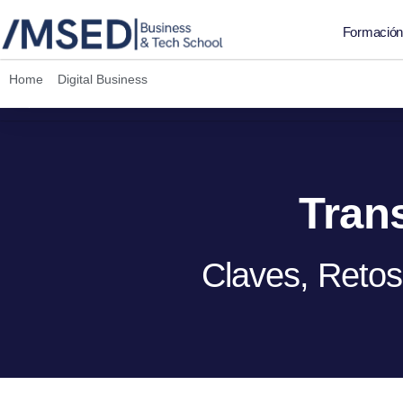
Formació
Home
»
Digital Business
»
Transformación Digital: Claves, Retos y 
Empresas
Tran
Claves, Reto