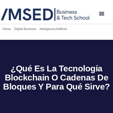
Home
»
Digital Business
»
Inteligencia Artificial
»
¿Qué es la Blockchain?:
para qué sirve y sus beneficios
¿Qué Es La Tecnología
Blockchain O Cadenas De
Bloques Y Para Qué Sirve?