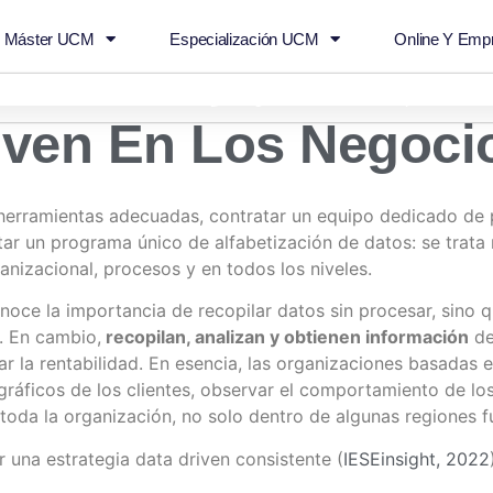
n Máster UCM
Especialización UCM
Online Y Emp
 en los negocios
Agendar
info@empowertalent
iven En Los Negoci
 y herramientas adecuadas, contratar un equipo dedicado d
utar un programa único de alfabetización de datos: se trata
anizacional, procesos y en todos los niveles.
onoce la importancia de recopilar datos sin procesar, sin
. En cambio,
recopilan, analizan y obtienen información
de
ar la rentabilidad. En esencia, las organizaciones basadas 
áficos de los clientes, observar el comportamiento de los
da la organización, no solo dentro de algunas regiones fun
 una estrategia data driven consistente (
IESEinsight, 2022