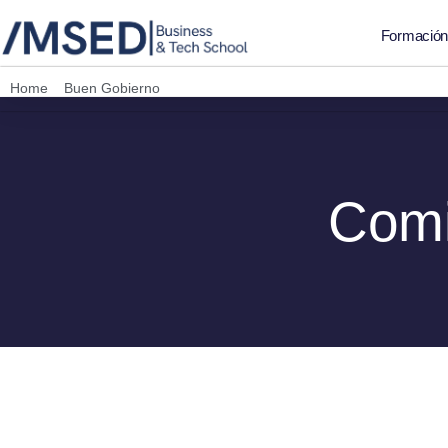
Formació
Home
»
Buen Gobierno
»
Comité de Ética
Comi