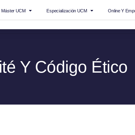
n Máster UCM
Especialización UCM
Online Y Emp
Agendar
info@empowertalent
té Y Código Ético