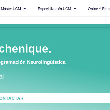
n Máster UCM
Especialización UCM
Online Y Emp
 Rosario Jimenez
Agendar
info@empowertalent
chenique.
rogramación Neurolingüística
al
ONTACTAR