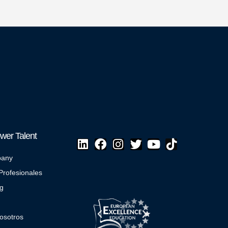
er Talent
pany
Profesionales
g
osotros