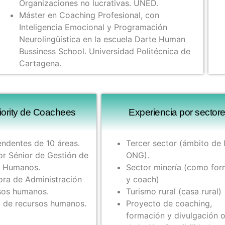
Organizaciones no lucrativas. UNED.
Máster en Coaching Profesional, con
Inteligencia Emocional y Programación
Neurolingüística en la escuela Darte Human
Bussiness School. Universidad Politécnica de
Cartagena.
iority de Coachees
Experiencia por sectores
endentes de 10 áreas.
Tercer sector (ámbito de 
or Sénior de Gestión de
ONG).
s Humanos.
Sector minería (como fo
ora de Administración
y coach)
sos humanos.
Turismo rural (casa rural)
l de recursos humanos.
Proyecto de coaching,
formación y divulgación o